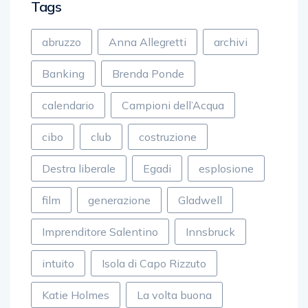
Tags
abruzzo
Anna Allegretti
archivi
Banking
Brenda Ponde
calendario
Campioni dell’Acqua
cibo
club
costruzione
Destra liberale
Egadi
esplosione
film
generazione
Gladwell
Imprenditore Salentino
Innsbruck
intuito
Isola di Capo Rizzuto
Katie Holmes
La volta buona