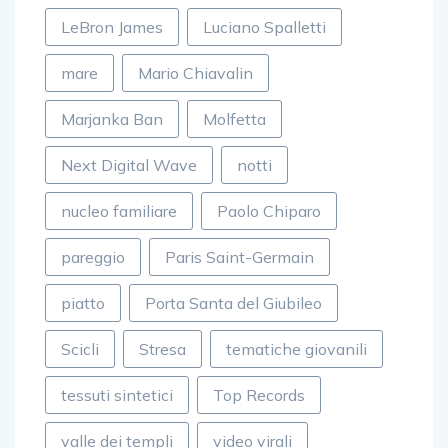
LeBron James
Luciano Spalletti
mare
Mario Chiavalin
Marjanka Ban
Molfetta
Next Digital Wave
notti
nucleo familiare
Paolo Chiparo
pareggio
Paris Saint-Germain
piatto
Porta Santa del Giubileo
Scicli
Stresa
tematiche giovanili
tessuti sintetici
Top Records
valle dei templi
video virali