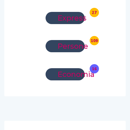
27
Express
109
Persone
16
Economia