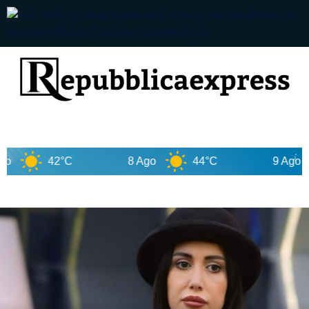
42°C
8 Ago
44°C
9 Ago