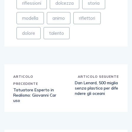
riflessioni
dolcezza
storia
modella
animo
riflettori
dolore
talento
ARTICOLO
ARTICOLO SEGUENTE
Dan Lenard, 500 miglia
PRECEDENTE
senza plastica per dife
Tatuatore Esperto in
ndere gli oceani
Realismo: Giovanni Car
uso