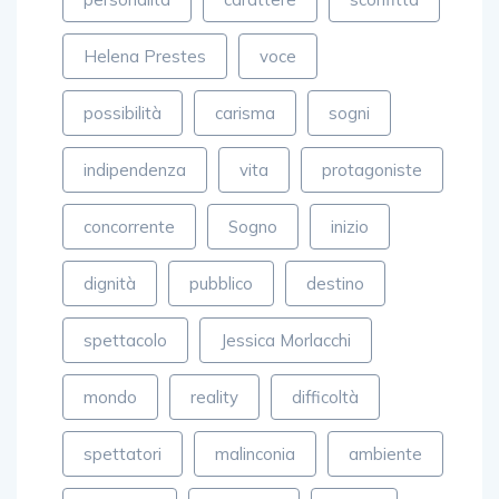
Helena Prestes
voce
possibilità
carisma
sogni
indipendenza
vita
protagoniste
concorrente
Sogno
inizio
dignità
pubblico
destino
spettacolo
Jessica Morlacchi
mondo
reality
difficoltà
spettatori
malinconia
ambiente