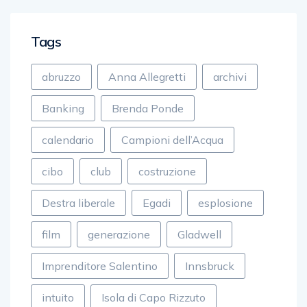
Tags
abruzzo
Anna Allegretti
archivi
Banking
Brenda Ponde
calendario
Campioni dell’Acqua
cibo
club
costruzione
Destra liberale
Egadi
esplosione
film
generazione
Gladwell
Imprenditore Salentino
Innsbruck
intuito
Isola di Capo Rizzuto