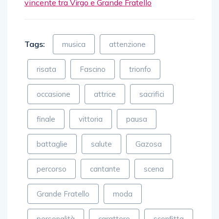
vincente tra Virgo e Grande Fratello
Tags:
musica
attenzione
risata
Fascino
trionfo
occasione
attrice
sacrifici
finale
vittoria
pausa
battaglie
salute
Gazosa
percorso
cantante
scena
Grande Fratello
moda
personalità
carattere
sconfitta