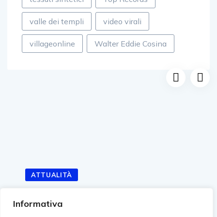
valle dei templi
video virali
villageonline
Walter Eddie Cosina
ATTUALITÀ
Informativa
Facchinetti entra in Or Noir Tattoo rivoluzionando