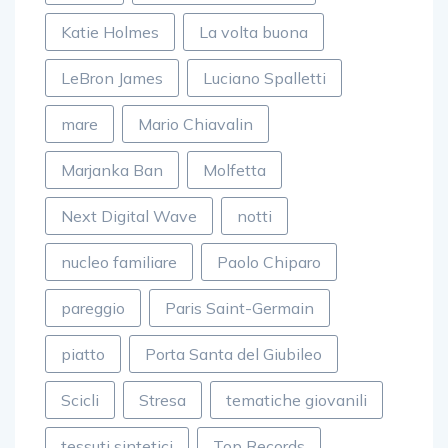
Katie Holmes
La volta buona
LeBron James
Luciano Spalletti
mare
Mario Chiavalin
Marjanka Ban
Molfetta
Next Digital Wave
notti
nucleo familiare
Paolo Chiparo
pareggio
Paris Saint-Germain
piatto
Porta Santa del Giubileo
Scicli
Stresa
tematiche giovanili
tessuti sintetici
Top Records