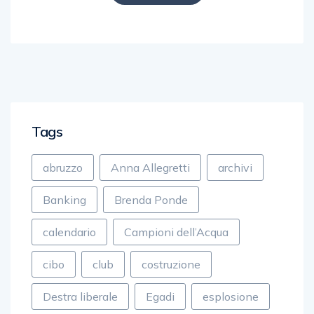
Tags
abruzzo
Anna Allegretti
archivi
Banking
Brenda Ponde
calendario
Campioni dell’Acqua
cibo
club
costruzione
Destra liberale
Egadi
esplosione