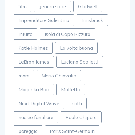
film
generazione
Gladwell
Imprenditore Salentino
Innsbruck
intuito
Isola di Capo Rizzuto
Katie Holmes
La volta buona
LeBron James
Luciano Spalletti
mare
Mario Chiavalin
Marjanka Ban
Molfetta
Next Digital Wave
notti
nucleo familiare
Paolo Chiparo
pareggio
Paris Saint-Germain