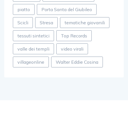
piatto
Porta Santa del Giubileo
Scicli
Stresa
tematiche giovanili
tessuti sintetici
Top Records
valle dei templi
video virali
villageonline
Walter Eddie Cosina