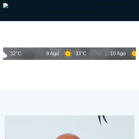
9 Ago
33°C
10 Ago
32°C