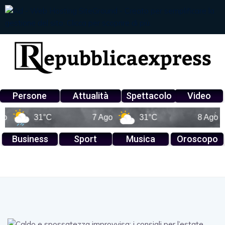
Persone
Attualità
Spettacolo
Video
31°C
7 Ago
31°C
8 Ago
Business
Sport
Musica
Oroscopo