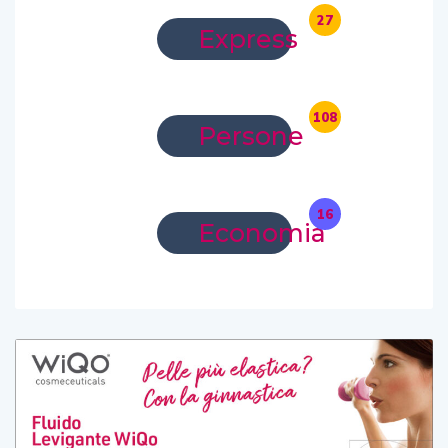
27
Express
108
Persone
16
Economia