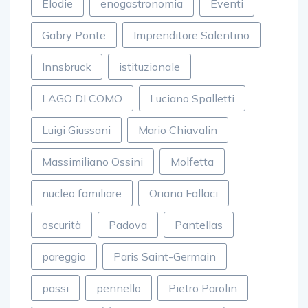
Elodie
enogastronomia
Eventi
Gabry Ponte
Imprenditore Salentino
Innsbruck
istituzionale
LAGO DI COMO
Luciano Spalletti
Luigi Giussani
Mario Chiavalin
Massimiliano Ossini
Molfetta
nucleo familiare
Oriana Fallaci
oscurità
Padova
Pantellas
pareggio
Paris Saint-Germain
passi
pennello
Pietro Parolin