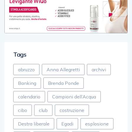
Tags
abruzzo
Anna Allegretti
archivi
Banking
Brenda Ponde
calendario
Campioni dell’Acqua
cibo
club
costruzione
Destra liberale
Egadi
esplosione