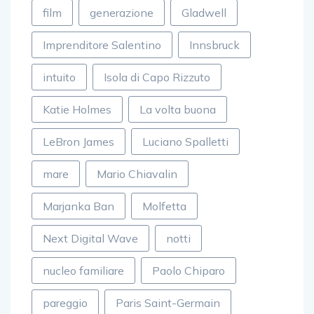
film
generazione
Gladwell
Imprenditore Salentino
Innsbruck
intuito
Isola di Capo Rizzuto
Katie Holmes
La volta buona
LeBron James
Luciano Spalletti
mare
Mario Chiavalin
Marjanka Ban
Molfetta
Next Digital Wave
notti
nucleo familiare
Paolo Chiparo
pareggio
Paris Saint-Germain