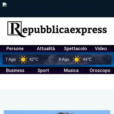
Persone
Attualità
Spettacolo
Video
Ago
42°C
8 Ago
44°C
9 Ago
Business
Sport
Musica
Oroscopo