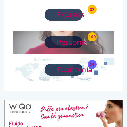
27
Express
109
Persone
16
Economia