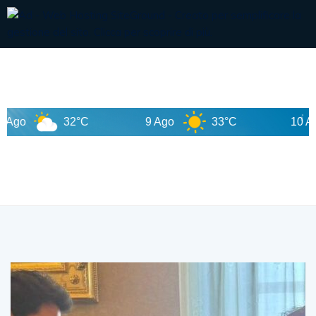
32°C
9 Ago
33°C
10 Ago