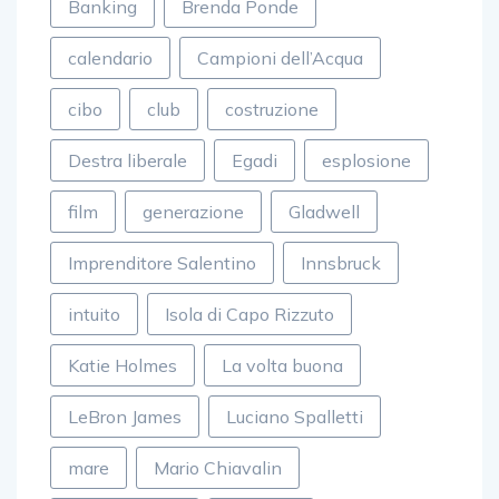
Banking
Brenda Ponde
calendario
Campioni dell’Acqua
cibo
club
costruzione
Destra liberale
Egadi
esplosione
film
generazione
Gladwell
Imprenditore Salentino
Innsbruck
intuito
Isola di Capo Rizzuto
Katie Holmes
La volta buona
LeBron James
Luciano Spalletti
mare
Mario Chiavalin