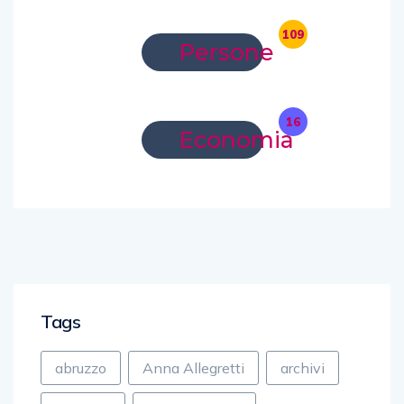
109
Persone
16
Economia
Tags
abruzzo
Anna Allegretti
archivi