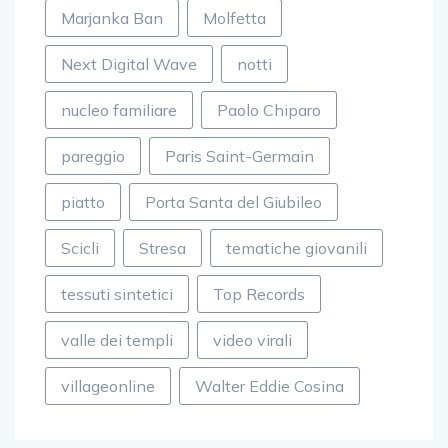
Marjanka Ban
Molfetta
Next Digital Wave
notti
nucleo familiare
Paolo Chiparo
pareggio
Paris Saint-Germain
piatto
Porta Santa del Giubileo
Scicli
Stresa
tematiche giovanili
tessuti sintetici
Top Records
valle dei templi
video virali
villageonline
Walter Eddie Cosina