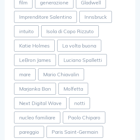
film
generazione
Gladwell
Imprenditore Salentino
Innsbruck
intuito
Isola di Capo Rizzuto
Katie Holmes
La volta buona
LeBron James
Luciano Spalletti
mare
Mario Chiavalin
Marjanka Ban
Molfetta
Next Digital Wave
notti
nucleo familiare
Paolo Chiparo
pareggio
Paris Saint-Germain