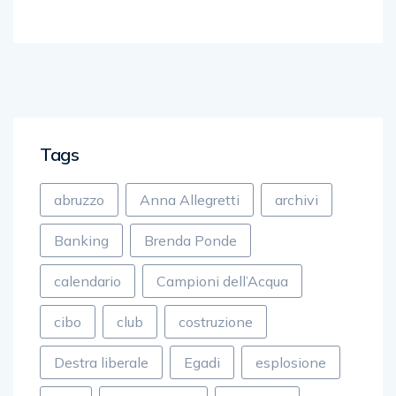
Tags
abruzzo
Anna Allegretti
archivi
Banking
Brenda Ponde
calendario
Campioni dell’Acqua
cibo
club
costruzione
Destra liberale
Egadi
esplosione