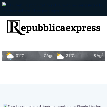
31°C
7 Ago
31°C
8 Ago