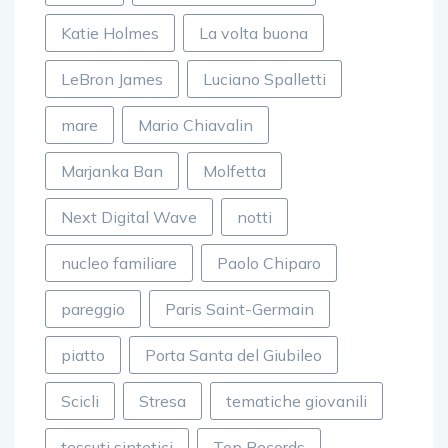
Katie Holmes
La volta buona
LeBron James
Luciano Spalletti
mare
Mario Chiavalin
Marjanka Ban
Molfetta
Next Digital Wave
notti
nucleo familiare
Paolo Chiparo
pareggio
Paris Saint-Germain
piatto
Porta Santa del Giubileo
Scicli
Stresa
tematiche giovanili
tessuti sintetici
Top Records