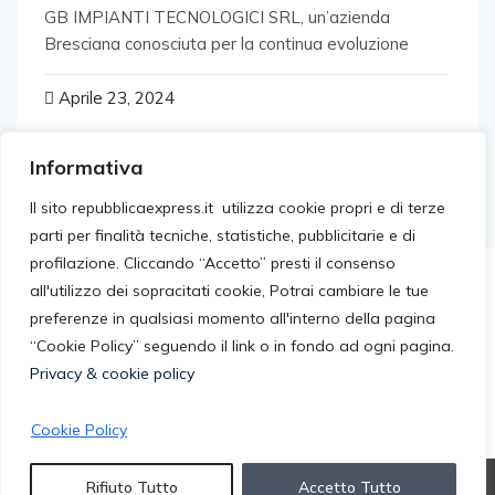
GB IMPIANTI TECNOLOGICI SRL, un’azienda
Bresciana conosciuta per la continua evoluzione
Aprile 23, 2024
Informativa
Il sito repubblicaexpress.it utilizza cookie propri e di terze
parti per finalità tecniche, statistiche, pubblicitarie e di
profilazione. Cliccando “Accetto” presti il consenso
all'utilizzo dei sopracitati cookie, Potrai cambiare le tue
preferenze in qualsiasi momento all'interno della pagina
“Cookie Policy” seguendo il link o in fondo ad ogni pagina.
Privacy & cookie policy
Cookie Policy
© 2026 repubblicaexpress.it. All rights reserved.
Rifiuto Tutto
Accetto Tutto