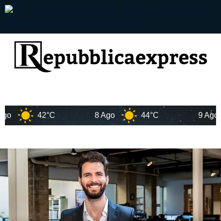
42°C
8 Ago
44°C
9 Ago