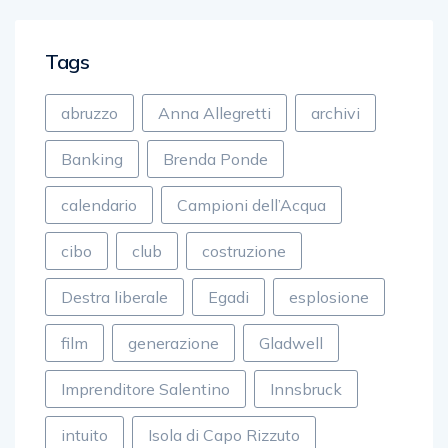
Tags
abruzzo
Anna Allegretti
archivi
Banking
Brenda Ponde
calendario
Campioni dell’Acqua
cibo
club
costruzione
Destra liberale
Egadi
esplosione
film
generazione
Gladwell
Imprenditore Salentino
Innsbruck
intuito
Isola di Capo Rizzuto