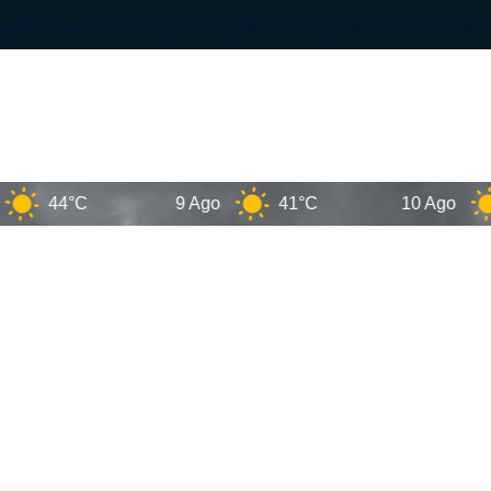
44°C
9 Ago
41°C
10 Ago
37°