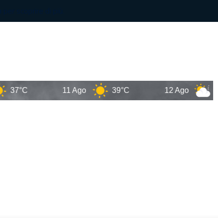
C
11 Ago
39°C
12 Ago
38°C