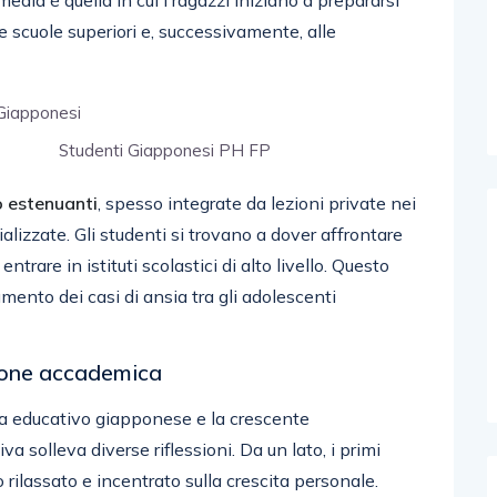
dia è quella in cui i ragazzi iniziano a prepararsi
e scuole superiori e, successivamente, alle
Studenti Giapponesi PH FP
o estenuanti
, spesso integrate da lezioni private nei
ializzate. Gli studenti si trovano a dover affrontare
 entrare in istituti scolastici di alto livello. Questo
ento dei casi di ansia tra gli adolescenti
zione accademica
tema educativo giapponese e la crescente
 solleva diverse riflessioni. Da un lato, i primi
rilassato e incentrato sulla crescita personale.