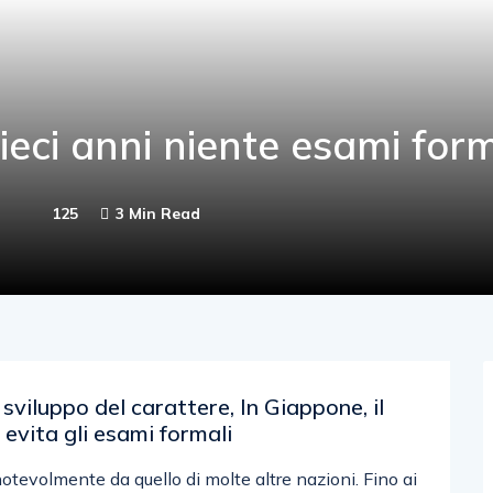
dieci anni niente esami form
125
3 Min Read
viluppo del carattere, In Giappone, il
 evita gli esami formali
notevolmente da quello di molte altre nazioni. Fino ai