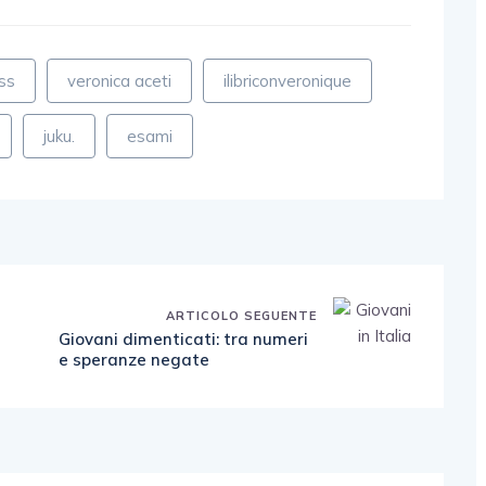
ss
veronica aceti
ilibriconveronique
juku.
esami
ARTICOLO SEGUENTE
Giovani dimenticati: tra numeri
e speranze negate