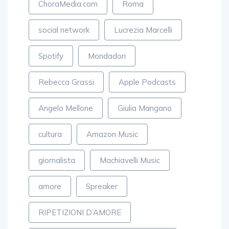
ChoraMedia.com
Roma
social network
Lucrezia Marcelli
Spotify
Mondadori
Rebecca Grassi
Apple Podcasts
Angelo Mellone
Giulia Mangano
cultura
Amazon Music
giornalista
Machiavelli Music
amore
Spreaker
RIPETIZIONI D’AMORE