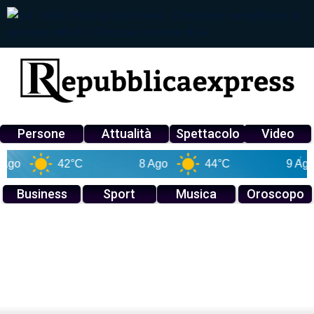
Persone
Attualità
Spettacolo
Video
42°C
8 Ago
44°C
9 Ago
Business
Sport
Musica
Oroscopo