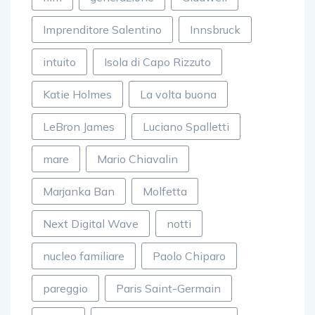
Imprenditore Salentino
Innsbruck
intuito
Isola di Capo Rizzuto
Katie Holmes
La volta buona
LeBron James
Luciano Spalletti
mare
Mario Chiavalin
Marjanka Ban
Molfetta
Next Digital Wave
notti
nucleo familiare
Paolo Chiparo
pareggio
Paris Saint-Germain