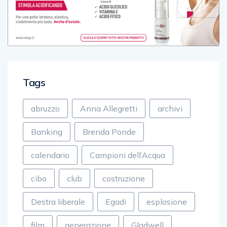
Tags
abruzzo
Anna Allegretti
archivi
Banking
Brenda Ponde
calendario
Campioni dell’Acqua
cibo
club
costruzione
Destra liberale
Egadi
esplosione
film
generazione
Gladwell