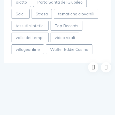
piatto
Porta Santa del Giubileo
Scicli
Stresa
tematiche giovanili
tessuti sintetici
Top Records
valle dei templi
video virali
villageonline
Walter Eddie Cosina