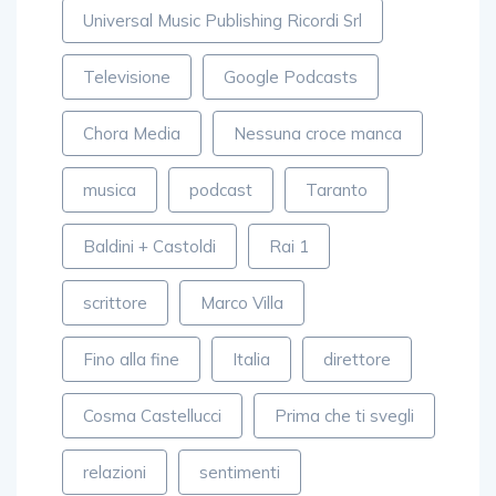
Universal Music Publishing Ricordi Srl
Televisione
Google Podcasts
Chora Media
Nessuna croce manca
musica
podcast
Taranto
Baldini + Castoldi
Rai 1
scrittore
Marco Villa
Fino alla fine
Italia
direttore
Cosma Castellucci
Prima che ti svegli
relazioni
sentimenti