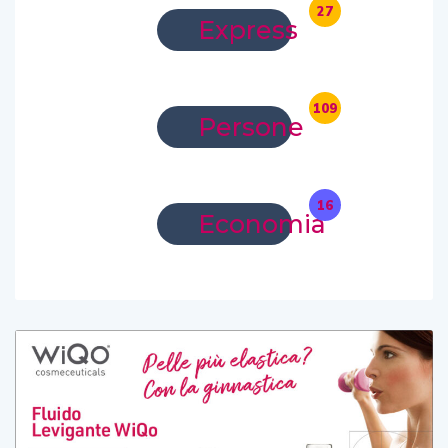
27
Express
109
Persone
16
Economia