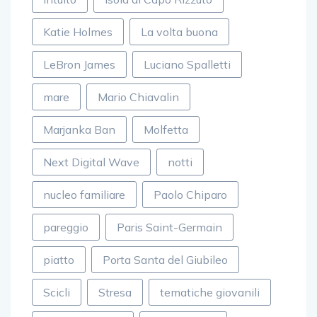
Katie Holmes
La volta buona
LeBron James
Luciano Spalletti
mare
Mario Chiavalin
Marjanka Ban
Molfetta
Next Digital Wave
notti
nucleo familiare
Paolo Chiparo
pareggio
Paris Saint-Germain
piatto
Porta Santa del Giubileo
Scicli
Stresa
tematiche giovanili