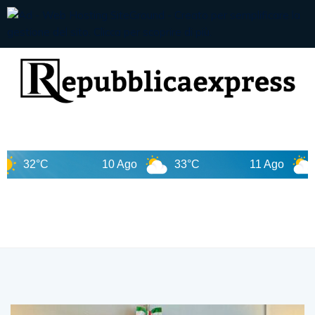
10 Ago
33°C
11 Ago
32°C