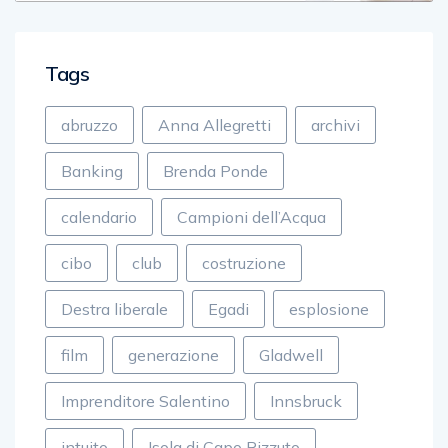
Tags
abruzzo
Anna Allegretti
archivi
Banking
Brenda Ponde
calendario
Campioni dell’Acqua
cibo
club
costruzione
Destra liberale
Egadi
esplosione
film
generazione
Gladwell
Imprenditore Salentino
Innsbruck
intuito
Isola di Capo Rizzuto