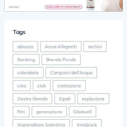
Tags
abruzzo
Anna Allegretti
archivi
Banking
Brenda Ponde
calendario
Campioni dell’Acqua
cibo
club
costruzione
Destra liberale
Egadi
esplosione
film
generazione
Gladwell
Imprenditore Salentino
Innsbruck