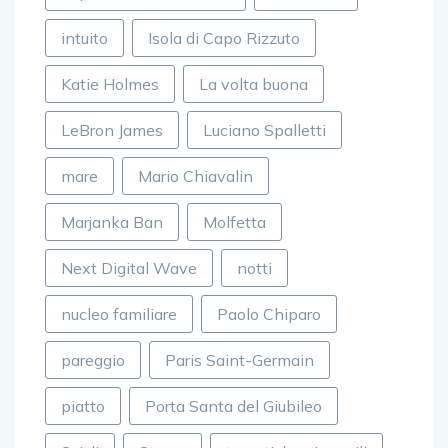
intuito
Isola di Capo Rizzuto
Katie Holmes
La volta buona
LeBron James
Luciano Spalletti
mare
Mario Chiavalin
Marjanka Ban
Molfetta
Next Digital Wave
notti
nucleo familiare
Paolo Chiparo
pareggio
Paris Saint-Germain
piatto
Porta Santa del Giubileo