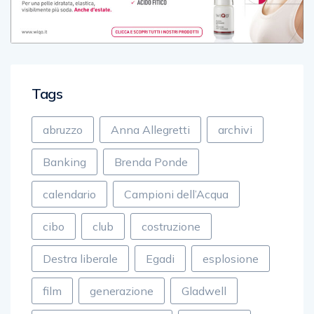
Tags
abruzzo
Anna Allegretti
archivi
Banking
Brenda Ponde
calendario
Campioni dell’Acqua
cibo
club
costruzione
Destra liberale
Egadi
esplosione
film
generazione
Gladwell