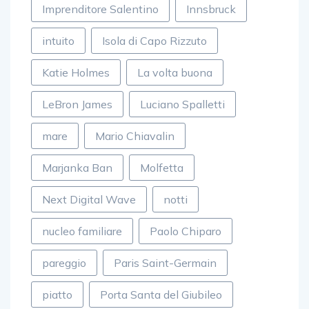
Imprenditore Salentino
Innsbruck
intuito
Isola di Capo Rizzuto
Katie Holmes
La volta buona
LeBron James
Luciano Spalletti
mare
Mario Chiavalin
Marjanka Ban
Molfetta
Next Digital Wave
notti
nucleo familiare
Paolo Chiparo
pareggio
Paris Saint-Germain
piatto
Porta Santa del Giubileo