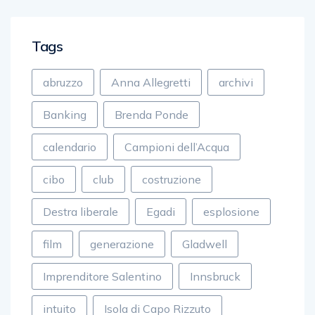
Tags
abruzzo
Anna Allegretti
archivi
Banking
Brenda Ponde
calendario
Campioni dell’Acqua
cibo
club
costruzione
Destra liberale
Egadi
esplosione
film
generazione
Gladwell
Imprenditore Salentino
Innsbruck
intuito
Isola di Capo Rizzuto