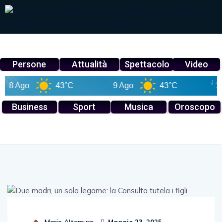
Persone
Attualità
Spettacolo
Video
 Ago
43°C
9 Ago
43°C
10 Ag
Business
Sport
Musica
Oroscopo