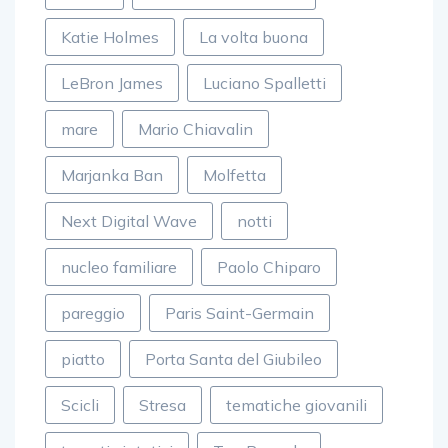
Katie Holmes
La volta buona
LeBron James
Luciano Spalletti
mare
Mario Chiavalin
Marjanka Ban
Molfetta
Next Digital Wave
notti
nucleo familiare
Paolo Chiparo
pareggio
Paris Saint-Germain
piatto
Porta Santa del Giubileo
Scicli
Stresa
tematiche giovanili