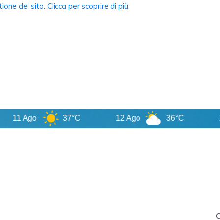
1 Ago
37°C
12 Ago
36°C
13 A
C