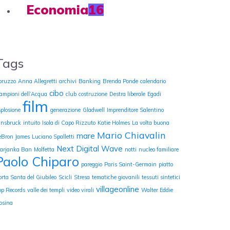
Economia
16
Tags
bruzzo
Anna Allegretti
archivi
Banking
Brenda Ponde
calendario
cibo
ampioni dell’Acqua
club
costruzione
Destra liberale
Egadi
film
splosione
generazione
Gladwell
Imprenditore Salentino
nnsbruck
intuito
Isola di Capo Rizzuto
Katie Holmes
La volta buona
Mario Chiavalin
mare
eBron James
Luciano Spalletti
Next Digital Wave
arjanka Ban
Molfetta
notti
nucleo familiare
Paolo Chiparo
pareggio
Paris Saint-Germain
piatto
orta Santa del Giubileo
Scicli
Stresa
tematiche giovanili
tessuti sintetici
villageonline
op Records
valle dei templi
video virali
Walter Eddie
osina