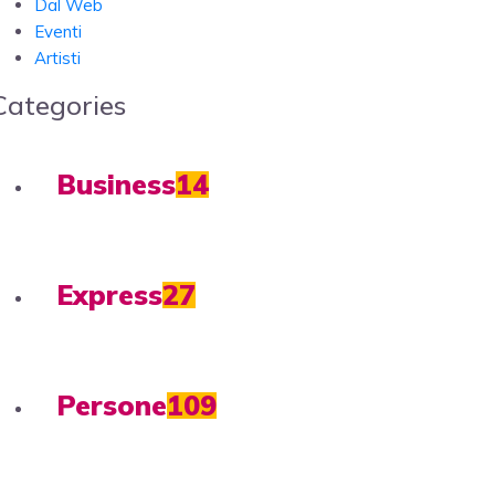
Dal Web
Eventi
Artisti
Categories
Business
14
Express
27
Persone
109