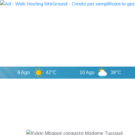
9 Ago
42°C
10 Ago
38°C
1