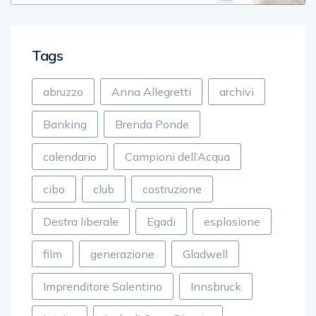
Tags
abruzzo
Anna Allegretti
archivi
Banking
Brenda Ponde
calendario
Campioni dell’Acqua
cibo
club
costruzione
Destra liberale
Egadi
esplosione
film
generazione
Gladwell
Imprenditore Salentino
Innsbruck