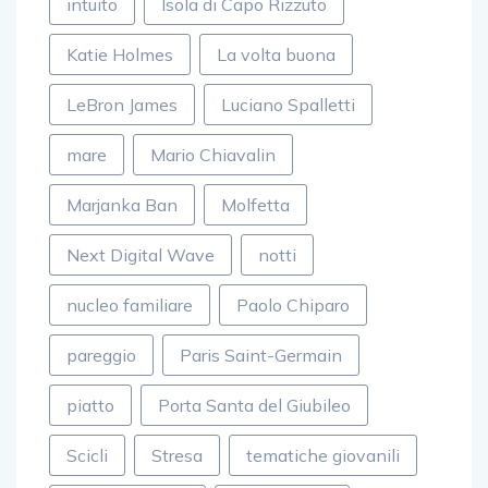
intuito
Isola di Capo Rizzuto
Katie Holmes
La volta buona
LeBron James
Luciano Spalletti
mare
Mario Chiavalin
Marjanka Ban
Molfetta
Next Digital Wave
notti
nucleo familiare
Paolo Chiparo
pareggio
Paris Saint-Germain
piatto
Porta Santa del Giubileo
Scicli
Stresa
tematiche giovanili