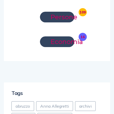
109
Persone
16
Economia
Tags
abruzzo
Anna Allegretti
archivi