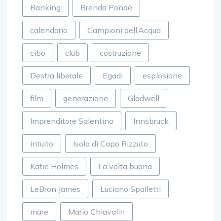
Banking
Brenda Ponde
calendario
Campioni dell’Acqua
cibo
club
costruzione
Destra liberale
Egadi
esplosione
film
generazione
Gladwell
Imprenditore Salentino
Innsbruck
intuito
Isola di Capo Rizzuto
Katie Holmes
La volta buona
LeBron James
Luciano Spalletti
mare
Mario Chiavalin