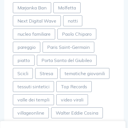
Marjanka Ban
Molfetta
Next Digital Wave
notti
nucleo familiare
Paolo Chiparo
pareggio
Paris Saint-Germain
piatto
Porta Santa del Giubileo
Scicli
Stresa
tematiche giovanili
tessuti sintetici
Top Records
valle dei templi
video virali
villageonline
Walter Eddie Cosina