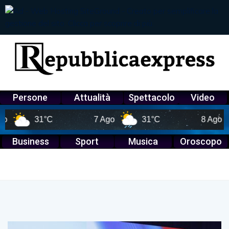
Persone
Attualità
Spettacolo
Video
31°C
7 Ago
31°C
8 Ago
30°
Business
Sport
Musica
Oroscopo