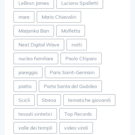
LeBron James
Luciano Spalletti
mare
Mario Chiavalin
Marjanka Ban
Molfetta
Next Digital Wave
notti
nucleo familiare
Paolo Chiparo
pareggio
Paris Saint-Germain
piatto
Porta Santa del Giubileo
Scicli
Stresa
tematiche giovanili
tessuti sintetici
Top Records
valle dei templi
video virali