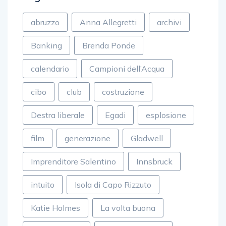
abruzzo
Anna Allegretti
archivi
Banking
Brenda Ponde
calendario
Campioni dell’Acqua
cibo
club
costruzione
Destra liberale
Egadi
esplosione
film
generazione
Gladwell
Imprenditore Salentino
Innsbruck
intuito
Isola di Capo Rizzuto
Katie Holmes
La volta buona