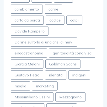
cambiamento
carne
carta da parati
codice
colpi
Davide Rampello
Donne sull’orlo di una crisi di nervi
enogastronomia
genitorialità condivisa
Giorgia Meloni
Goldman Sachs
Gustavo Petro
identità
indigeni
maglia
marketing
Massimiliano Ossini
Mezzogiorno