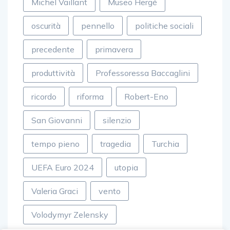
Michel Vaillant
Museo Hergé
oscurità
pennello
politiche sociali
precedente
primavera
produttività
Professoressa Baccaglini
ricordo
riforma
Robert-Eno
San Giovanni
silenzio
tempo pieno
tragedia
Turchia
UEFA Euro 2024
utopia
Valeria Graci
vento
Volodymyr Zelensky