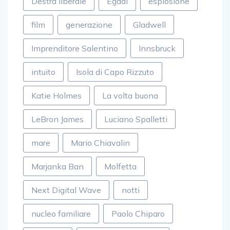
Destra liberale
Egadi
esplosione
film
generazione
Gladwell
Imprenditore Salentino
Innsbruck
intuito
Isola di Capo Rizzuto
Katie Holmes
La volta buona
LeBron James
Luciano Spalletti
mare
Mario Chiavalin
Marjanka Ban
Molfetta
Next Digital Wave
notti
nucleo familiare
Paolo Chiparo