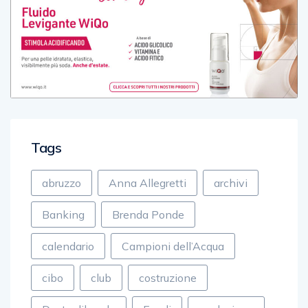
Tags
abruzzo
Anna Allegretti
archivi
Banking
Brenda Ponde
calendario
Campioni dell’Acqua
cibo
club
costruzione