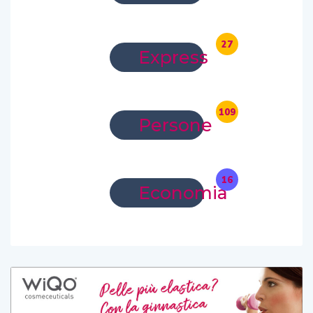
27
Express
109
Persone
16
Economia