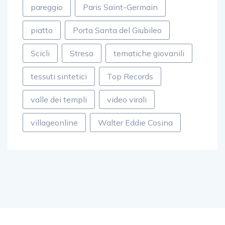
pareggio
Paris Saint-Germain
piatto
Porta Santa del Giubileo
Scicli
Stresa
tematiche giovanili
tessuti sintetici
Top Records
valle dei templi
video virali
villageonline
Walter Eddie Cosina