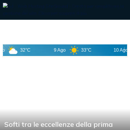
32°C
9 Ago
33°C
10 Ago
Softi tra le eccellenze della prima