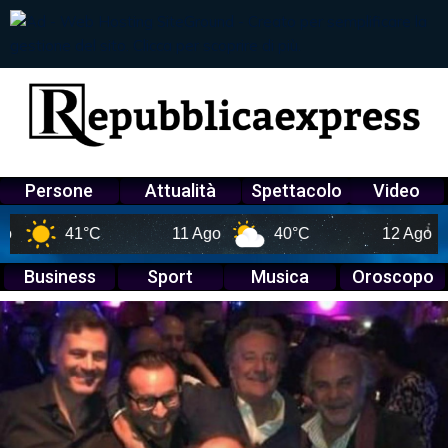
Persone
Attualità
Spettacolo
Video
41°C
11 Ago
40°C
12 Ago
37
Business
Sport
Musica
Oroscopo