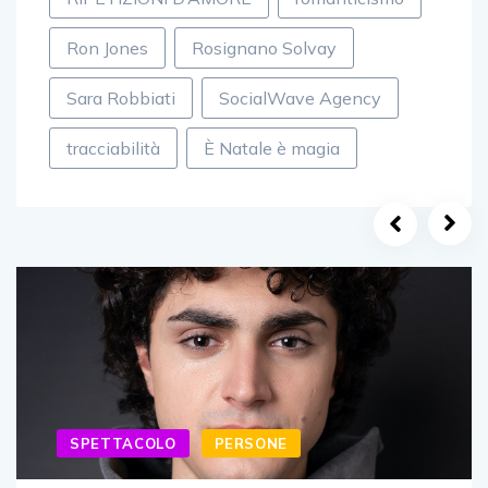
Ron Jones
Rosignano Solvay
Sara Robbiati
SocialWave Agency
tracciabilità
È Natale è magia
SPETTACOLO
PERSONE