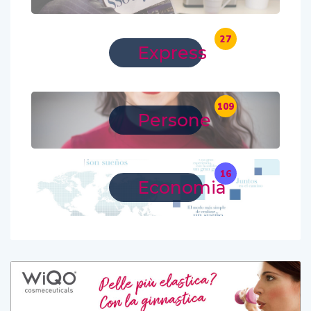
27
Express
109
Persone
16
Economia