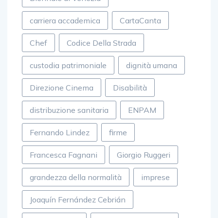
carriera accademica
CartaCanta
Chef
Codice Della Strada
custodia patrimoniale
dignità umana
Direzione Cinema
Disabilità
distribuzione sanitaria
ENPAM
Fernando Lindez
firme
Francesca Fagnani
Giorgio Ruggeri
grandezza della normalità
imprese
Joaquín Fernández Cebrián