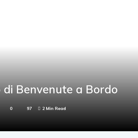
io di Benvenute a Bordo
0
97
2 Min Read