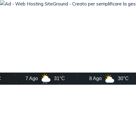
7 Ago
31°C
8 Ago
30°C