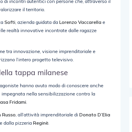
to di incontri autentici con persone che, attraverso il
orizzare il territorio.
cca
Softi
, azienda guidata da
Lorenzo
Vaccarella
e
lle realtà innovative incontrate dalle ragazze
me tra innovazione, visione imprenditoriale e
rizzano l’intero progetto televisivo.
della tappa milanese
otagoniste hanno avuto modo di conoscere anche
a, impegnata nella sensibilizzazione contro la
asa
Fridami
.
m
Russo
, all’attività imprenditoriale di
Donato
D’Elia
e dalla pizzeria
Reginè
.