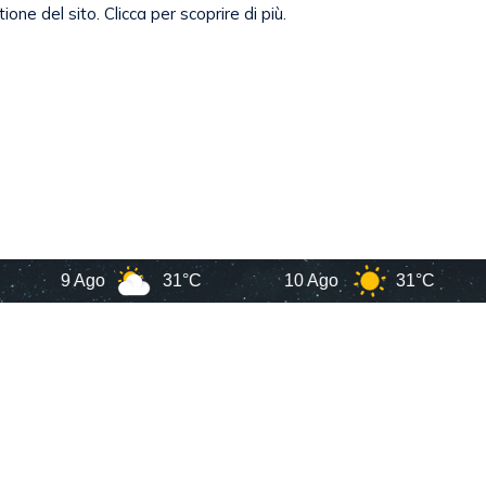
9 Ago
31°C
10 Ago
31°C
11 