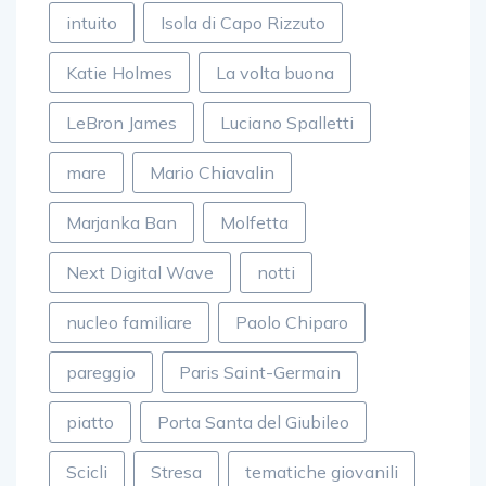
intuito
Isola di Capo Rizzuto
Katie Holmes
La volta buona
LeBron James
Luciano Spalletti
mare
Mario Chiavalin
Marjanka Ban
Molfetta
Next Digital Wave
notti
nucleo familiare
Paolo Chiparo
pareggio
Paris Saint-Germain
piatto
Porta Santa del Giubileo
Scicli
Stresa
tematiche giovanili