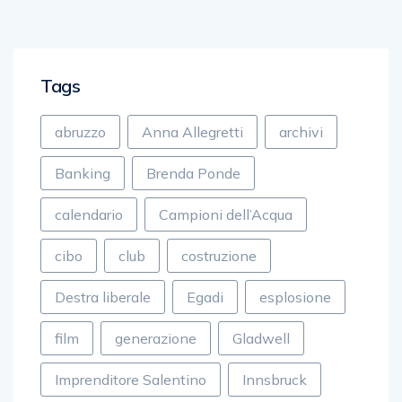
Tags
abruzzo
Anna Allegretti
archivi
Banking
Brenda Ponde
calendario
Campioni dell’Acqua
cibo
club
costruzione
Destra liberale
Egadi
esplosione
film
generazione
Gladwell
Imprenditore Salentino
Innsbruck