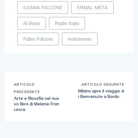
ILEANA FALCONE
ERMAL META
Al Bano
Radio Italia
Fabio Falcone
matrimonio
ARTICOLO
ARTICOLO SEGUENTE
Milano apre il viaggio d
PRECEDENTE
i Benvenute a Bordo
Arte e filosofia nel nuo
vo libro di Melanie Fran
cesca