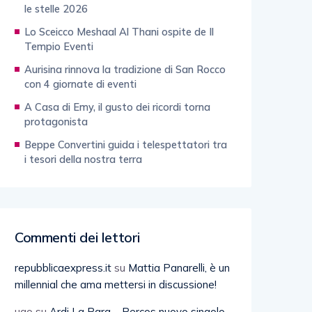
le stelle 2026
Lo Sceicco Meshaal Al Thani ospite de Il
Tempio Eventi
Aurisina rinnova la tradizione di San Rocco
con 4 giornate di eventi
A Casa di Emy, il gusto dei ricordi torna
protagonista
Beppe Convertini guida i telespettatori tra
i tesori della nostra terra
Commenti dei lettori
repubblicaexpress.it
su
Mattia Panarelli, è un
millennial che ama mettersi in discussione!
ugo
su
Ardi La Para – Percos nuovo singolo