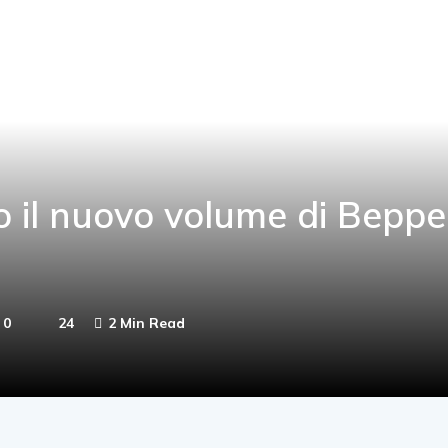
o il nuovo volume di Beppe
0
24
2 Min Read