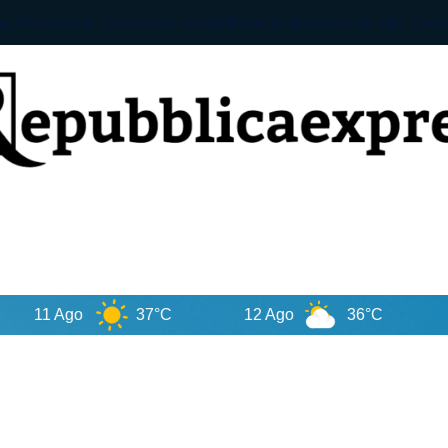
 Ago
37°C
12 Ago
36°C
13 Ag