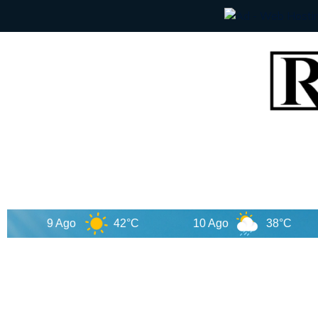
9 Ago
42°C
10 Ago
38°C
11