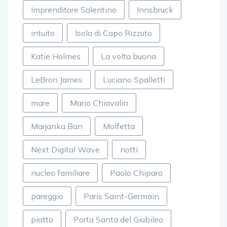
Imprenditore Salentino
Innsbruck
intuito
Isola di Capo Rizzuto
Katie Holmes
La volta buona
LeBron James
Luciano Spalletti
mare
Mario Chiavalin
Marjanka Ban
Molfetta
Next Digital Wave
notti
nucleo familiare
Paolo Chiparo
pareggio
Paris Saint-Germain
piatto
Porta Santa del Giubileo