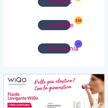
Express
109
Persone
16
Economia