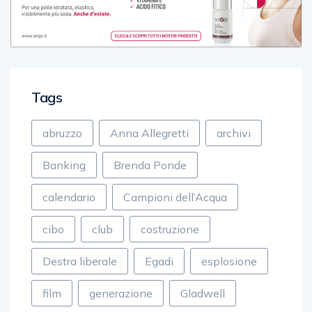
Tags
abruzzo
Anna Allegretti
archivi
Banking
Brenda Ponde
calendario
Campioni dell’Acqua
cibo
club
costruzione
Destra liberale
Egadi
esplosione
film
generazione
Gladwell