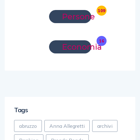
109
Persone
16
Economia
Tags
abruzzo
Anna Allegretti
archivi