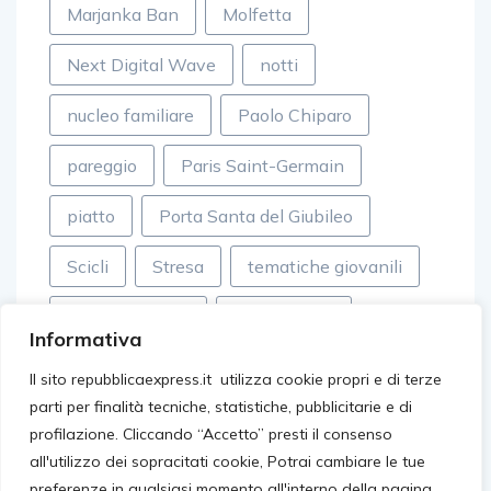
Marjanka Ban
Molfetta
Next Digital Wave
notti
nucleo familiare
Paolo Chiparo
pareggio
Paris Saint-Germain
piatto
Porta Santa del Giubileo
Scicli
Stresa
tematiche giovanili
tessuti sintetici
Top Records
Informativa
valle dei templi
video virali
Il sito repubblicaexpress.it utilizza cookie propri e di terze
parti per finalità tecniche, statistiche, pubblicitarie e di
villageonline
Walter Eddie Cosina
profilazione. Cliccando “Accetto” presti il consenso
all'utilizzo dei sopracitati cookie, Potrai cambiare le tue
preferenze in qualsiasi momento all'interno della pagina