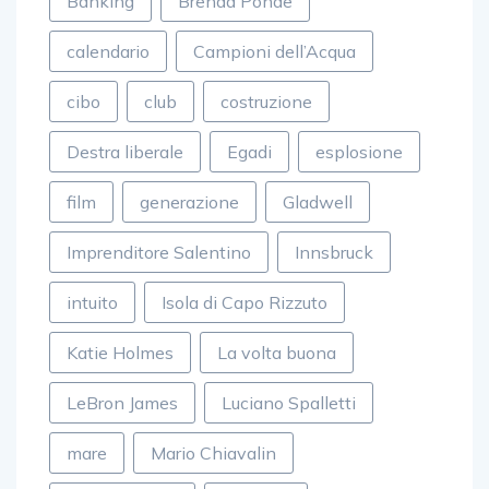
Banking
Brenda Ponde
calendario
Campioni dell’Acqua
cibo
club
costruzione
Destra liberale
Egadi
esplosione
film
generazione
Gladwell
Imprenditore Salentino
Innsbruck
intuito
Isola di Capo Rizzuto
Katie Holmes
La volta buona
LeBron James
Luciano Spalletti
mare
Mario Chiavalin