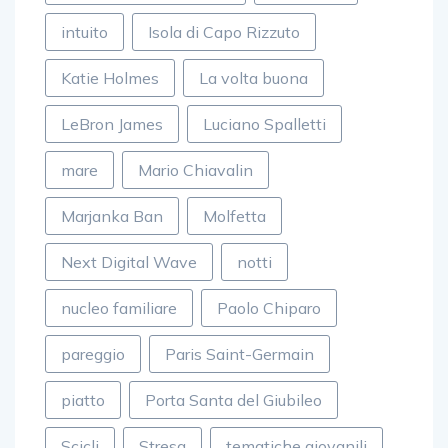
intuito
Isola di Capo Rizzuto
Katie Holmes
La volta buona
LeBron James
Luciano Spalletti
mare
Mario Chiavalin
Marjanka Ban
Molfetta
Next Digital Wave
notti
nucleo familiare
Paolo Chiparo
pareggio
Paris Saint-Germain
piatto
Porta Santa del Giubileo
Scicli
Stresa
tematiche giovanili