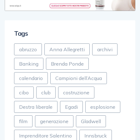
Tags
abruzzo
Anna Allegretti
archivi
Banking
Brenda Ponde
calendario
Campioni dell’Acqua
cibo
club
costruzione
Destra liberale
Egadi
esplosione
film
generazione
Gladwell
Imprenditore Salentino
Innsbruck