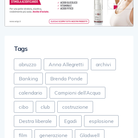
Tags
abruzzo
Anna Allegretti
archivi
Banking
Brenda Ponde
calendario
Campioni dell’Acqua
cibo
club
costruzione
Destra liberale
Egadi
esplosione
film
generazione
Gladwell