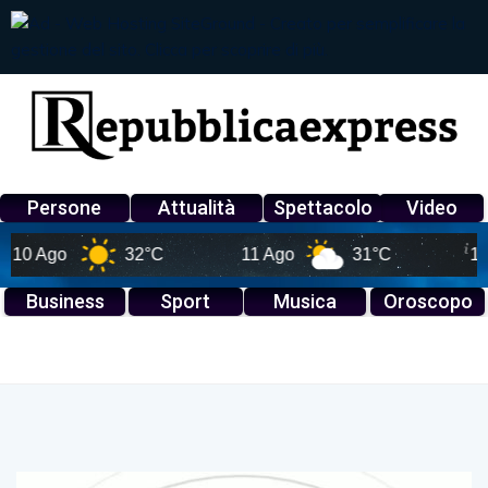
Persone
Attualità
Spettacolo
Video
 Ago
32°C
11 Ago
31°C
12 Ag
Business
Sport
Musica
Oroscopo