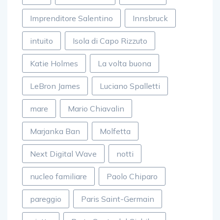
Imprenditore Salentino
Innsbruck
intuito
Isola di Capo Rizzuto
Katie Holmes
La volta buona
LeBron James
Luciano Spalletti
mare
Mario Chiavalin
Marjanka Ban
Molfetta
Next Digital Wave
notti
nucleo familiare
Paolo Chiparo
pareggio
Paris Saint-Germain