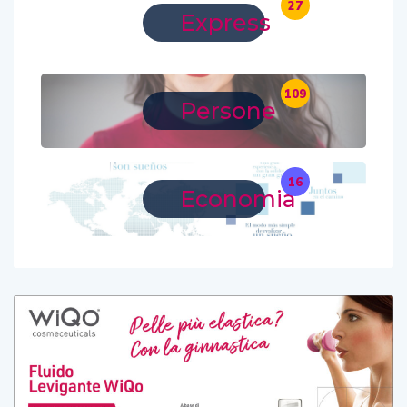
27
Express
109
Persone
16
Economia