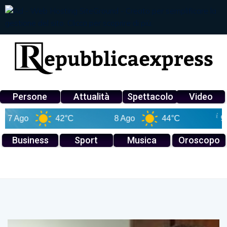
Persone
Attualità
Spettacolo
Video
 Ago
42°C
8 Ago
44°C
9 Ago
Business
Sport
Musica
Oroscopo