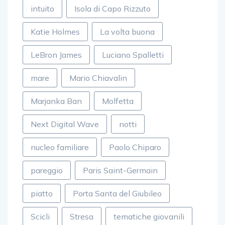
intuito
Isola di Capo Rizzuto
Katie Holmes
La volta buona
LeBron James
Luciano Spalletti
mare
Mario Chiavalin
Marjanka Ban
Molfetta
Next Digital Wave
notti
nucleo familiare
Paolo Chiparo
pareggio
Paris Saint-Germain
piatto
Porta Santa del Giubileo
Scicli
Stresa
tematiche giovanili