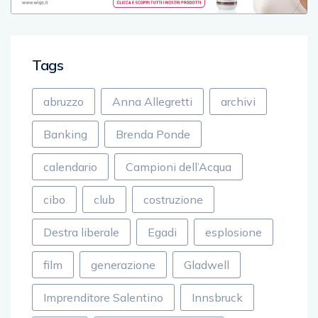
Tags
abruzzo
Anna Allegretti
archivi
Banking
Brenda Ponde
calendario
Campioni dell’Acqua
cibo
club
costruzione
Destra liberale
Egadi
esplosione
film
generazione
Gladwell
Imprenditore Salentino
Innsbruck