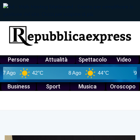
Persone
Attualità
Spettacolo
Video
Ago
42°C
8 Ago
44°C
9 Ago
Business
Sport
Musica
Oroscopo