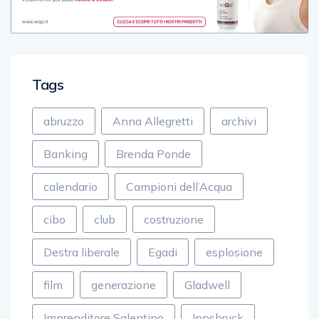
Tags
abruzzo
Anna Allegretti
archivi
Banking
Brenda Ponde
calendario
Campioni dell’Acqua
cibo
club
costruzione
Destra liberale
Egadi
esplosione
film
generazione
Gladwell
Imprenditore Salentino
Innsbruck