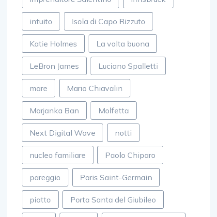
intuito
Isola di Capo Rizzuto
Katie Holmes
La volta buona
LeBron James
Luciano Spalletti
mare
Mario Chiavalin
Marjanka Ban
Molfetta
Next Digital Wave
notti
nucleo familiare
Paolo Chiparo
pareggio
Paris Saint-Germain
piatto
Porta Santa del Giubileo