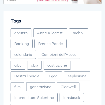
Tags
abruzzo
Anna Allegretti
archivi
Banking
Brenda Ponde
calendario
Campioni dell’Acqua
cibo
club
costruzione
Destra liberale
Egadi
esplosione
film
generazione
Gladwell
Imprenditore Salentino
Innsbruck