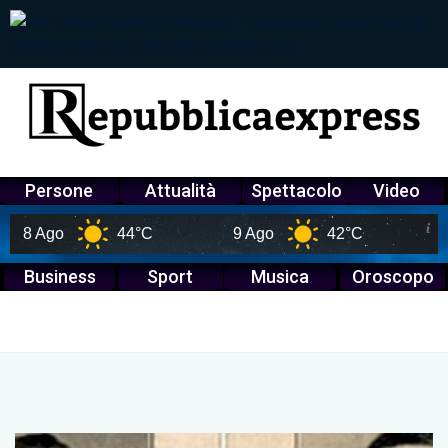
Persone
Attualità
Spettacolo
Video
 Ago
44°C
9 Ago
42°C
10 Ag
Business
Sport
Musica
Oroscopo