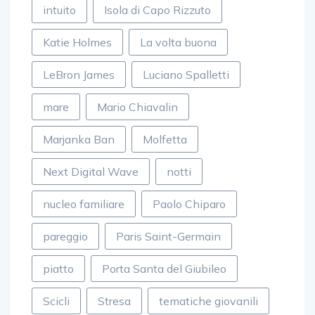
intuito
Isola di Capo Rizzuto
Katie Holmes
La volta buona
LeBron James
Luciano Spalletti
mare
Mario Chiavalin
Marjanka Ban
Molfetta
Next Digital Wave
notti
nucleo familiare
Paolo Chiparo
pareggio
Paris Saint-Germain
piatto
Porta Santa del Giubileo
Scicli
Stresa
tematiche giovanili