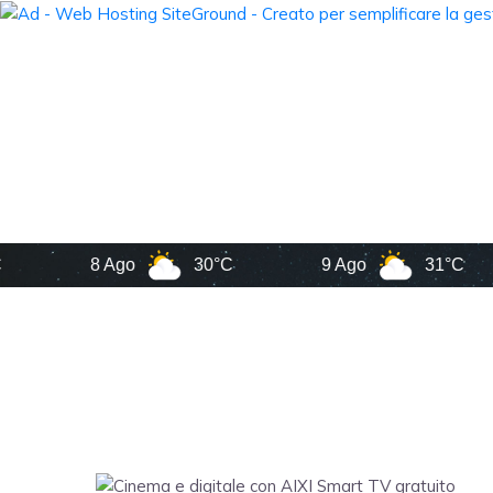
8 Ago
30°C
9 Ago
31°C