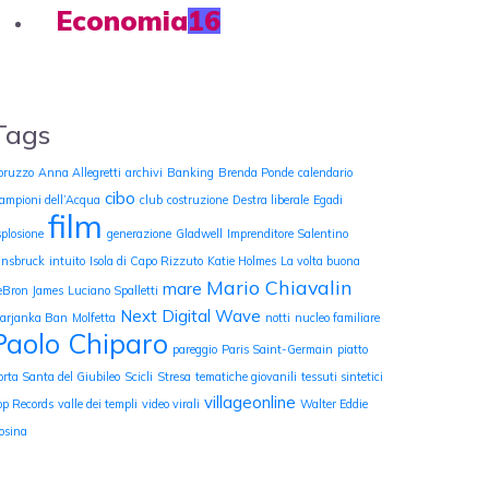
Economia
16
Tags
bruzzo
Anna Allegretti
archivi
Banking
Brenda Ponde
calendario
cibo
ampioni dell’Acqua
club
costruzione
Destra liberale
Egadi
film
splosione
generazione
Gladwell
Imprenditore Salentino
nnsbruck
intuito
Isola di Capo Rizzuto
Katie Holmes
La volta buona
Mario Chiavalin
mare
eBron James
Luciano Spalletti
Next Digital Wave
arjanka Ban
Molfetta
notti
nucleo familiare
Paolo Chiparo
pareggio
Paris Saint-Germain
piatto
orta Santa del Giubileo
Scicli
Stresa
tematiche giovanili
tessuti sintetici
villageonline
op Records
valle dei templi
video virali
Walter Eddie
osina