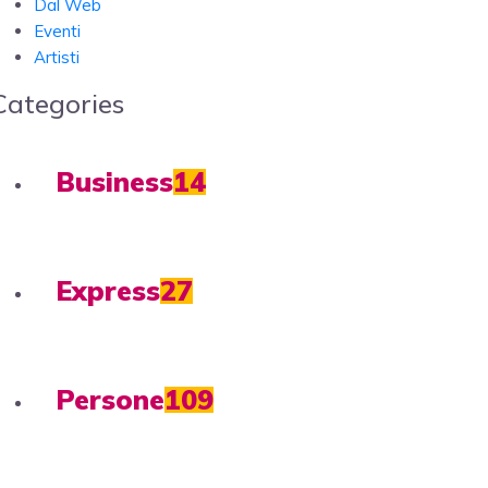
Dal Web
Eventi
Artisti
Categories
Business
14
Express
27
Persone
109