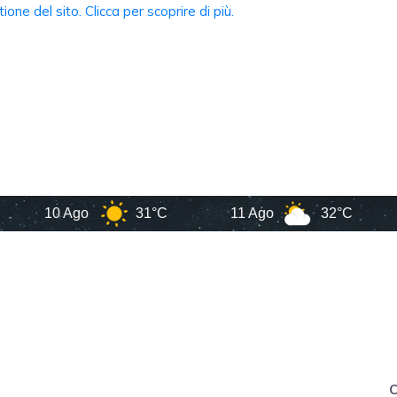
10 Ago
31°C
11 Ago
32°C
1
C