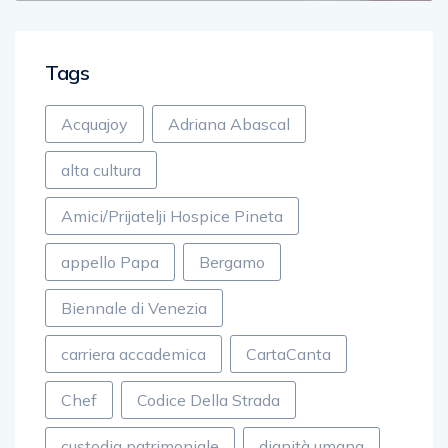
Tags
Acquajoy
Adriana Abascal
alta cultura
Amici/Prijatelji Hospice Pineta
appello Papa
Bergamo
Biennale di Venezia
carriera accademica
CartaCanta
Chef
Codice Della Strada
custodia patrimoniale
dignità umana