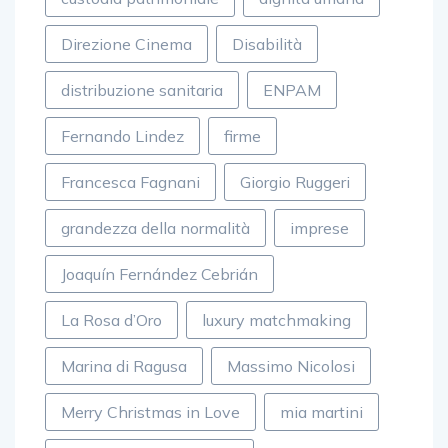
Direzione Cinema
Disabilità
distribuzione sanitaria
ENPAM
Fernando Lindez
firme
Francesca Fagnani
Giorgio Ruggeri
grandezza della normalità
imprese
Joaquín Fernández Cebrián
La Rosa d’Oro
luxury matchmaking
Marina di Ragusa
Massimo Nicolosi
Merry Christmas in Love
mia martini