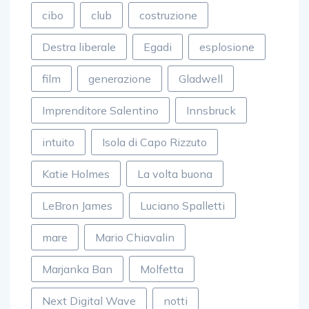
cibo
club
costruzione
Destra liberale
Egadi
esplosione
film
generazione
Gladwell
Imprenditore Salentino
Innsbruck
intuito
Isola di Capo Rizzuto
Katie Holmes
La volta buona
LeBron James
Luciano Spalletti
mare
Mario Chiavalin
Marjanka Ban
Molfetta
Next Digital Wave
notti