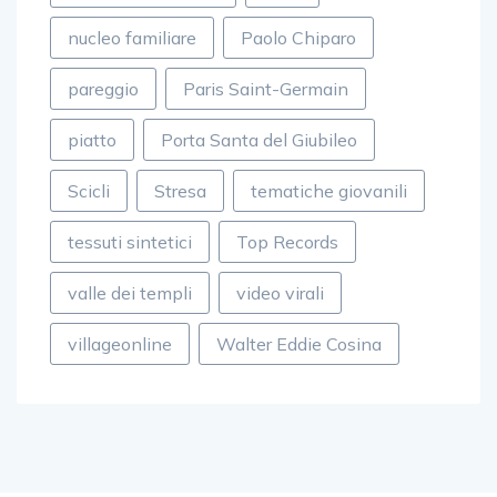
nucleo familiare
Paolo Chiparo
pareggio
Paris Saint-Germain
piatto
Porta Santa del Giubileo
Scicli
Stresa
tematiche giovanili
tessuti sintetici
Top Records
valle dei templi
video virali
villageonline
Walter Eddie Cosina