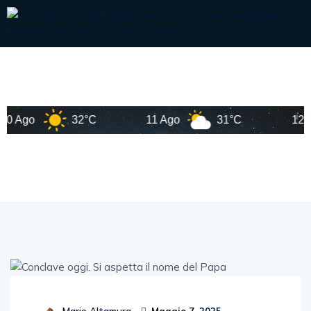
Ago
32°C
11 Ago
31°C
12 Ago