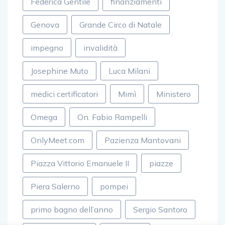
Federica Gentile
finanziamenti
Genova
Grande Circo di Natale
impegno
invalidità
Josephine Muto
Luca Milani
medici certificatori
Mimì
Ministero
Omega
On. Fabio Rampelli
OnlyMeet.com
Pazienza Mantovani
Piazza Vittorio Emanuele II
piazze
Piera Salerno
pompei
primo bagno dell’anno
Sergio Santoro