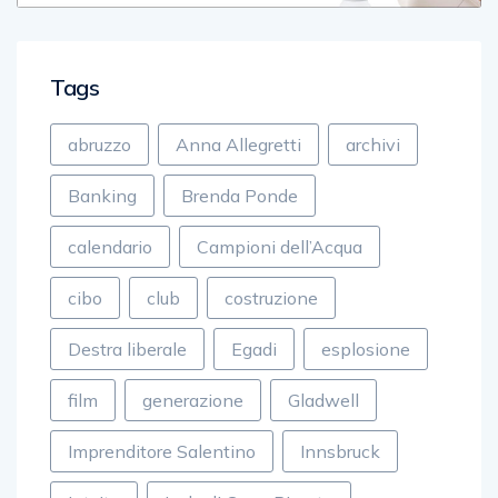
Tags
abruzzo
Anna Allegretti
archivi
Banking
Brenda Ponde
calendario
Campioni dell’Acqua
cibo
club
costruzione
Destra liberale
Egadi
esplosione
film
generazione
Gladwell
Imprenditore Salentino
Innsbruck