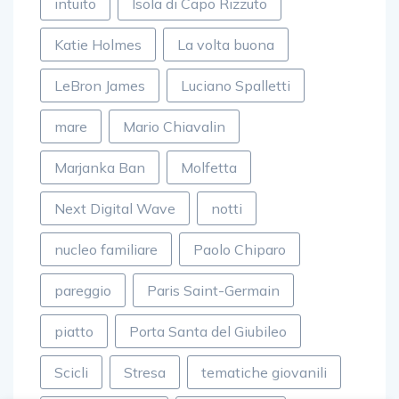
intuito
Isola di Capo Rizzuto
Katie Holmes
La volta buona
LeBron James
Luciano Spalletti
mare
Mario Chiavalin
Marjanka Ban
Molfetta
Next Digital Wave
notti
nucleo familiare
Paolo Chiparo
pareggio
Paris Saint-Germain
piatto
Porta Santa del Giubileo
Scicli
Stresa
tematiche giovanili