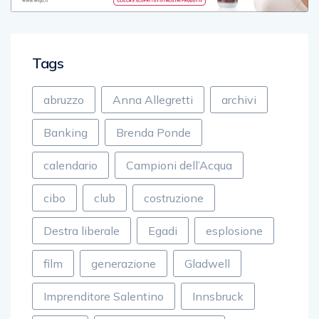
Tags
abruzzo
Anna Allegretti
archivi
Banking
Brenda Ponde
calendario
Campioni dell’Acqua
cibo
club
costruzione
Destra liberale
Egadi
esplosione
film
generazione
Gladwell
Imprenditore Salentino
Innsbruck