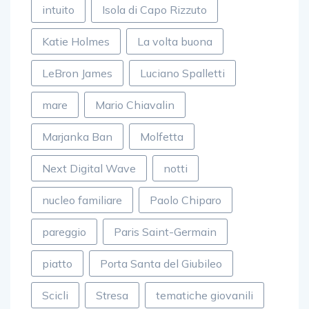
intuito
Isola di Capo Rizzuto
Katie Holmes
La volta buona
LeBron James
Luciano Spalletti
mare
Mario Chiavalin
Marjanka Ban
Molfetta
Next Digital Wave
notti
nucleo familiare
Paolo Chiparo
pareggio
Paris Saint-Germain
piatto
Porta Santa del Giubileo
Scicli
Stresa
tematiche giovanili