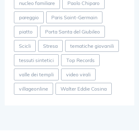
nucleo familiare
Paolo Chiparo
pareggio
Paris Saint-Germain
piatto
Porta Santa del Giubileo
Scicli
Stresa
tematiche giovanili
tessuti sintetici
Top Records
valle dei templi
video virali
villageonline
Walter Eddie Cosina