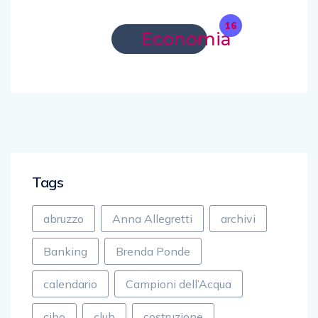
16
Economia
Tags
abruzzo
Anna Allegretti
archivi
Banking
Brenda Ponde
calendario
Campioni dell’Acqua
cibo
club
costruzione