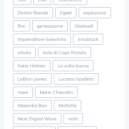
Destra liberale
Egadi
esplosione
film
generazione
Gladwell
Imprenditore Salentino
Innsbruck
intuito
Isola di Capo Rizzuto
Katie Holmes
La volta buona
LeBron James
Luciano Spalletti
mare
Mario Chiavalin
Marjanka Ban
Molfetta
Next Digital Wave
notti