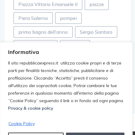
Piazza Vittorio Emanuele II
piazze
Piera Salerno
pompei
primo bagno dell’anno
Sergio Santoro
Simone Turconi
Spotorno
Informativa
sviluppo
tecnologia generativa
Il sito repubblicaexpress.it utilizza cookie propri e di terze
parti per finalità tecniche, statistiche, pubblicitarie e di
tordelli versiliesi
Wise
profilazione. Cliccando “Accetto” presti il consenso
all'utilizzo dei sopracitati cookie, Potrai cambiare le tue
preferenze in qualsiasi momento all'interno della pagina
“Cookie Policy” seguendo il link o in fondo ad ogni pagina.
Privacy & cookie policy
Cookie Policy