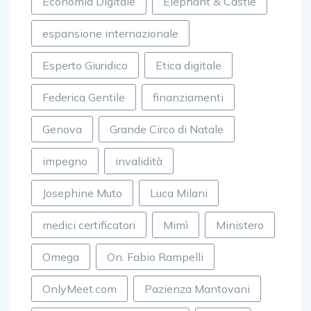
Economia Digitale
Elephant & Castle
espansione internazionale
Esperto Giuridico
Etica digitale
Federica Gentile
finanziamenti
Genova
Grande Circo di Natale
impegno
invalidità
Josephine Muto
Luca Milani
medici certificatori
Mimì
Ministero
Omega
On. Fabio Rampelli
OnlyMeet.com
Pazienza Mantovani