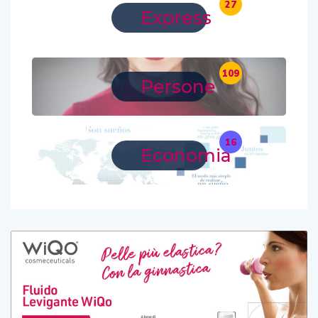
27
Express
109
Persone
16
Economia