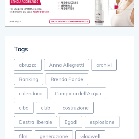
Tags
abruzzo
Anna Allegretti
archivi
Banking
Brenda Ponde
calendario
Campioni dell’Acqua
cibo
club
costruzione
Destra liberale
Egadi
esplosione
film
generazione
Gladwell