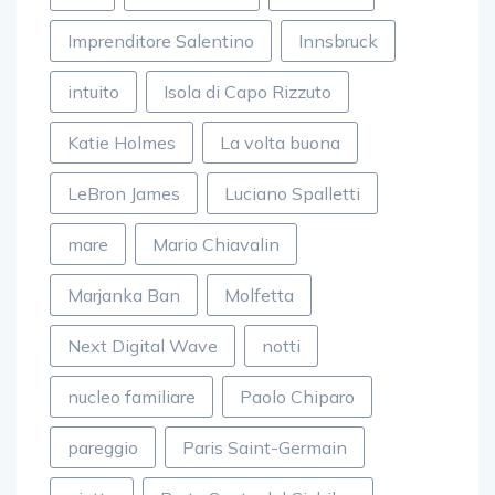
Imprenditore Salentino
Innsbruck
intuito
Isola di Capo Rizzuto
Katie Holmes
La volta buona
LeBron James
Luciano Spalletti
mare
Mario Chiavalin
Marjanka Ban
Molfetta
Next Digital Wave
notti
nucleo familiare
Paolo Chiparo
pareggio
Paris Saint-Germain