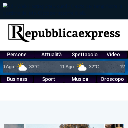
Persone
Attualità
Spettacolo
Video
Ago
33°C
11 Ago
32°C
12 Ago
Business
Sport
Musica
Oroscopo