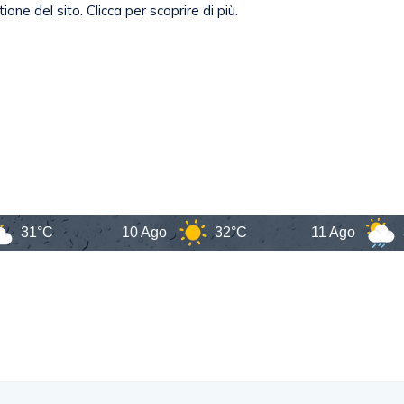
°C
10 Ago
32°C
11 Ago
31°C