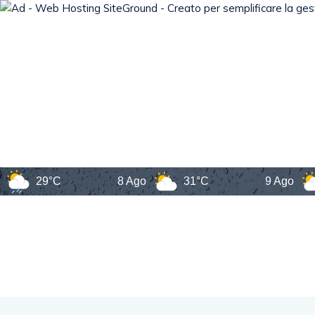
29°C
8 Ago
31°C
9 Ago
31