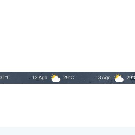
12 Ago
29°C
13 Ago
29°C