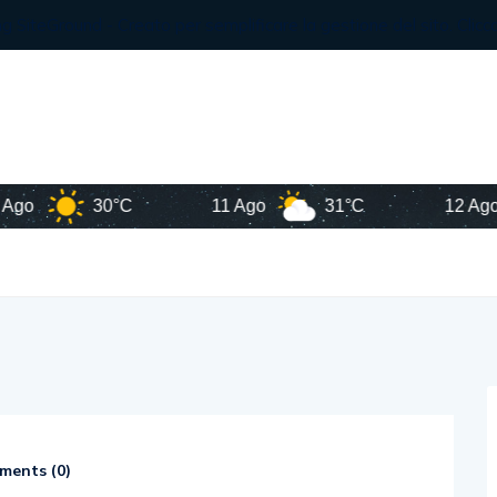
30°C
11 Ago
31°C
12 Ago
ents (
0
)