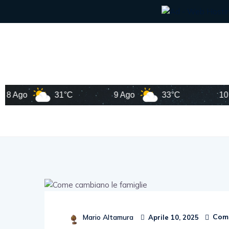
o
31°C
9 Ago
33°C
10 Ago
Comm
Mario Altamura
Aprile 10, 2025