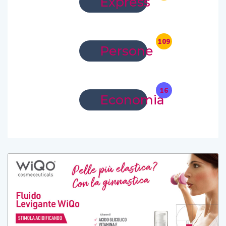
Express
109
Persone
16
Economia