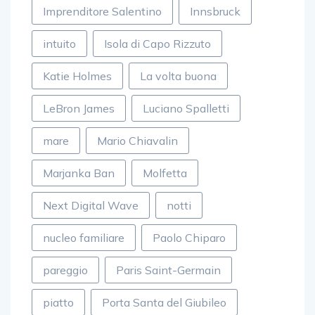
Imprenditore Salentino
Innsbruck
intuito
Isola di Capo Rizzuto
Katie Holmes
La volta buona
LeBron James
Luciano Spalletti
mare
Mario Chiavalin
Marjanka Ban
Molfetta
Next Digital Wave
notti
nucleo familiare
Paolo Chiparo
pareggio
Paris Saint-Germain
piatto
Porta Santa del Giubileo