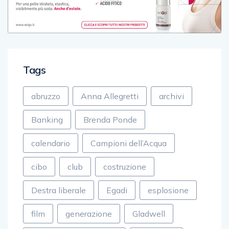
Tags
abruzzo
Anna Allegretti
archivi
Banking
Brenda Ponde
calendario
Campioni dell’Acqua
cibo
club
costruzione
Destra liberale
Egadi
esplosione
film
generazione
Gladwell