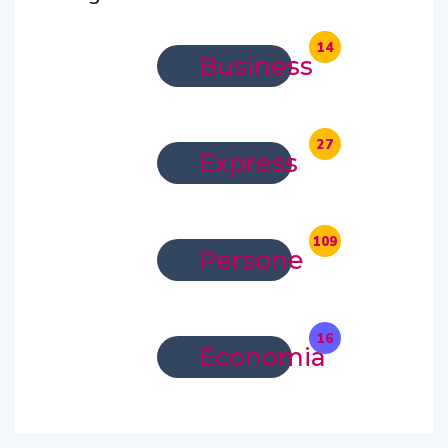
14
Business
27
Express
109
Persone
16
Economia