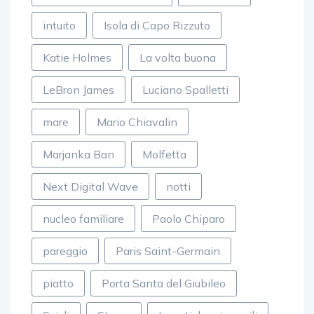
intuito
Isola di Capo Rizzuto
Katie Holmes
La volta buona
LeBron James
Luciano Spalletti
mare
Mario Chiavalin
Marjanka Ban
Molfetta
Next Digital Wave
notti
nucleo familiare
Paolo Chiparo
pareggio
Paris Saint-Germain
piatto
Porta Santa del Giubileo