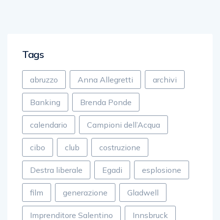
Tags
abruzzo
Anna Allegretti
archivi
Banking
Brenda Ponde
calendario
Campioni dell’Acqua
cibo
club
costruzione
Destra liberale
Egadi
esplosione
film
generazione
Gladwell
Imprenditore Salentino
Innsbruck