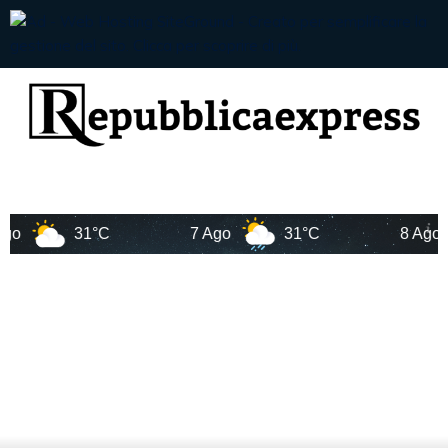
31°C
7 Ago
31°C
8 Ago