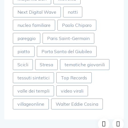
Next Digital Wave
notti
nucleo familiare
Paolo Chiparo
pareggio
Paris Saint-Germain
piatto
Porta Santa del Giubileo
Scicli
Stresa
tematiche giovanili
tessuti sintetici
Top Records
valle dei templi
video virali
villageonline
Walter Eddie Cosina