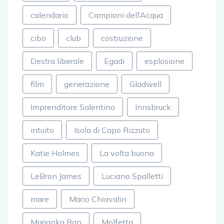
calendario
Campioni dell’Acqua
cibo
club
costruzione
Destra liberale
Egadi
esplosione
film
generazione
Gladwell
Imprenditore Salentino
Innsbruck
intuito
Isola di Capo Rizzuto
Katie Holmes
La volta buona
LeBron James
Luciano Spalletti
mare
Mario Chiavalin
Marjanka Ban
Molfetta