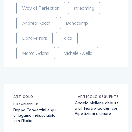
Way of Perfection
streaming
Andrea Rocchi
Bandcamp
Dark Mirrors
Falco
Marco Adami
Michele Avella
ARTICOLO
ARTICOLO SEGUENTE
Angelo Mellone debutt
PRECEDENTE
a al Teatro Golden con
Beppe Convertini e qu
Ripetizioni d’amore
el legame indissolubile
con l’Italia