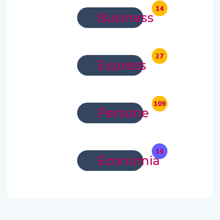
14
Business
27
Express
109
Persone
16
Economia