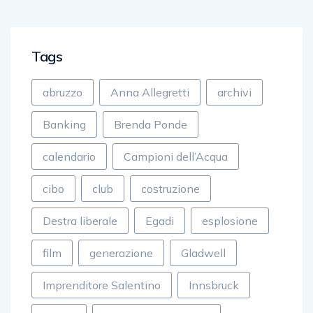
Tags
abruzzo
Anna Allegretti
archivi
Banking
Brenda Ponde
calendario
Campioni dell’Acqua
cibo
club
costruzione
Destra liberale
Egadi
esplosione
film
generazione
Gladwell
Imprenditore Salentino
Innsbruck