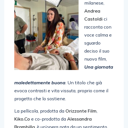
milanese,
Andrea
Castoldi
ci
racconta con
voce calma e
sguardo
deciso il suo
nuovo film,
Una giornata
maledettamente buona
. Un titolo che già
evoca contrasti e vita vissuta, proprio come il
progetto che lo sostiene.
La pellicola, prodotta da
Orizzonte Film
,
Kiko.Co
e co-prodotta da
Alessandra
Brambilla
, è un’opera nata da un sentimento