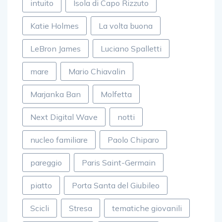
intuito
Isola di Capo Rizzuto
Katie Holmes
La volta buona
LeBron James
Luciano Spalletti
mare
Mario Chiavalin
Marjanka Ban
Molfetta
Next Digital Wave
notti
nucleo familiare
Paolo Chiparo
pareggio
Paris Saint-Germain
piatto
Porta Santa del Giubileo
Scicli
Stresa
tematiche giovanili