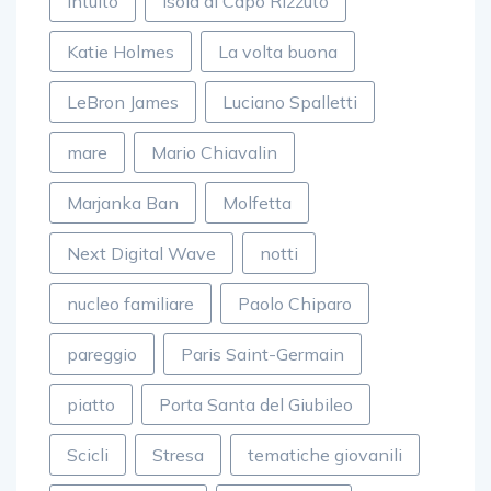
intuito
Isola di Capo Rizzuto
Katie Holmes
La volta buona
LeBron James
Luciano Spalletti
mare
Mario Chiavalin
Marjanka Ban
Molfetta
Next Digital Wave
notti
nucleo familiare
Paolo Chiparo
pareggio
Paris Saint-Germain
piatto
Porta Santa del Giubileo
Scicli
Stresa
tematiche giovanili