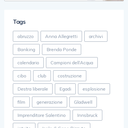
Tags
abruzzo
Anna Allegretti
archivi
Banking
Brenda Ponde
calendario
Campioni dell’Acqua
cibo
club
costruzione
Destra liberale
Egadi
esplosione
film
generazione
Gladwell
Imprenditore Salentino
Innsbruck