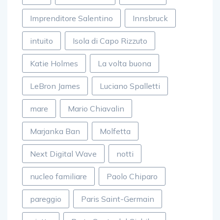
Imprenditore Salentino
Innsbruck
intuito
Isola di Capo Rizzuto
Katie Holmes
La volta buona
LeBron James
Luciano Spalletti
mare
Mario Chiavalin
Marjanka Ban
Molfetta
Next Digital Wave
notti
nucleo familiare
Paolo Chiparo
pareggio
Paris Saint-Germain