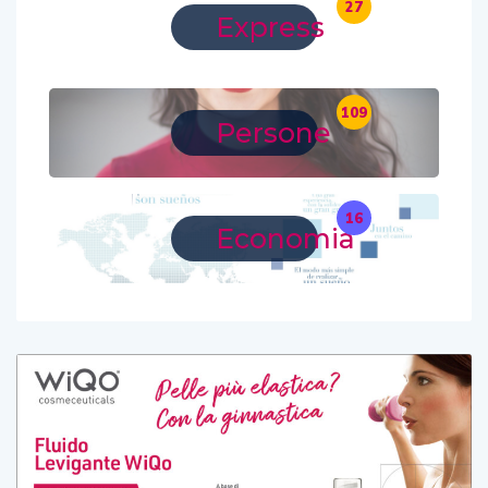
27
Express
109
Persone
16
Economia