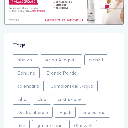
Tags
abruzzo
Anna Allegretti
archivi
Banking
Brenda Ponde
calendario
Campioni dell’Acqua
cibo
club
costruzione
Destra liberale
Egadi
esplosione
film
generazione
Gladwell