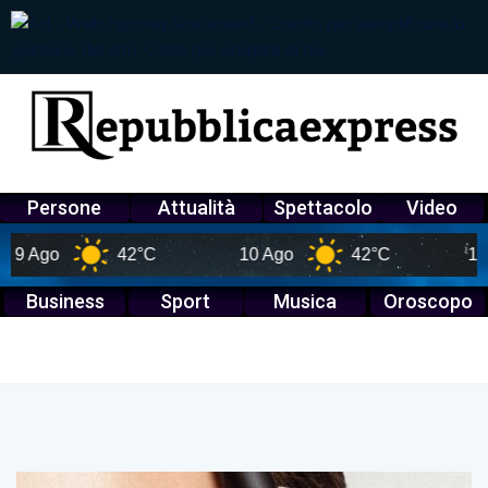
Persone
Attualità
Spettacolo
Video
Ago
42°C
10 Ago
42°C
11 Ago
Business
Sport
Musica
Oroscopo