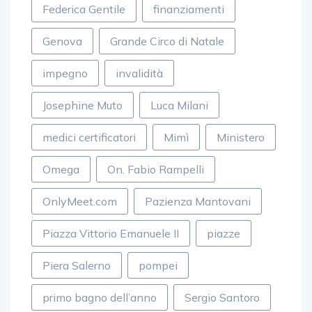
Federica Gentile
finanziamenti
Genova
Grande Circo di Natale
impegno
invalidità
Josephine Muto
Luca Milani
medici certificatori
Mimì
Ministero
Omega
On. Fabio Rampelli
OnlyMeet.com
Pazienza Mantovani
Piazza Vittorio Emanuele II
piazze
Piera Salerno
pompei
primo bagno dell’anno
Sergio Santoro