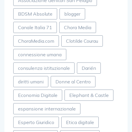
Associazione Genitori San Pelagio
BDSM Absolute
blogger
Canale Italia 71
Chora Media
ChoraMedia.com
Clotilde Courau
connessione umana
consulenza istituzionale
Darién
diritti umani
Donne al Centro
Economia Digitale
Elephant & Castle
espansione internazionale
Esperto Giuridico
Etica digitale