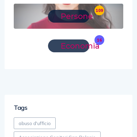
109
Persone
16
Economia
Tags
abuso d'ufficio