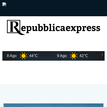
8 Ago
44°C
9 Ago
42°C
10 