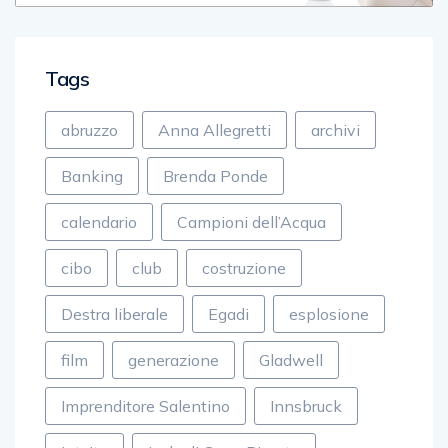
Tags
abruzzo
Anna Allegretti
archivi
Banking
Brenda Ponde
calendario
Campioni dell’Acqua
cibo
club
costruzione
Destra liberale
Egadi
esplosione
film
generazione
Gladwell
Imprenditore Salentino
Innsbruck