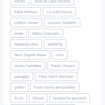
intuito
Isola di Capo Rizzuto
Katie Holmes
La volta buona
LeBron James
Luciano Spalletti
mare
Mario Chiavalin
Marjanka Ban
Molfetta
Next Digital Wave
notti
nucleo familiare
Paolo Chiparo
pareggio
Paris Saint-Germain
piatto
Porta Santa del Giubileo
Scicli
Stresa
tematiche giovanili